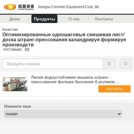
Jiangsu Cenmen Equipment Corp.,ltd
Дома
Продукты
О нас
Контакты
Качество
Оптимизированные одношаговые смешивая лист/
доска штранг-прессования каландрируя формируя
производств
поставщик.
(1)
Линия водоустойчивая машина штранг-
прессования фильма бросания 4 роликов
штрангпресса винта близнеца крена
Контакты
Измените язык